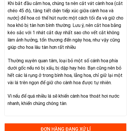
Khi bắt đầu cắm hoa, chúng ta nên cắt vát cành hoa (cắt
chéo 45 độ, tăng tiết diện tiếp xúc giữa cành hoa và
nước) để hoa có thể hút nước một cách tối đa và giữ cho
hoa khó bị tàn hơn bình thường. Lưu ý, nên cắt hoa bằng
kéo sắc với 1 nhát cắt duy nhất sao cho vết cắt không
làm ảnh hưởng, tổn thương đến ngày hoa, như vậy cũng
giúp cho hoa lâu tàn hơn rất nhiều
Thường xuyên quan tâm, loại bỏ một số cánh hoa phía
dưới gốc nếu nó bị xấu, bị dập hay héo. Bạn cũng nên bỏ
hết các lá rụng ở trong bình hoa, lẵng hoa, chỉ giữ lại một
vài lá trên ngọn để giữ cho cành hoa được tự nhiên.
Vì nếu để quá nhiều lá sẽ khiến cành hoa thoát hơi nước
nhanh, khiến chúng chóng tàn.
ĐƠN HÀNG ĐANG XỬ LÍ