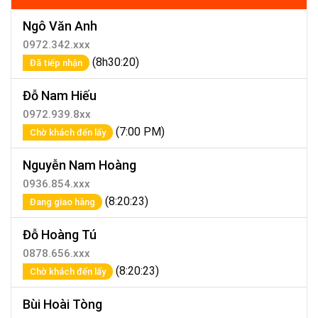
Ngô Văn Anh
0972.342.xxx
(8h30:20)
Đã tiếp nhận
Đỗ Nam Hiếu
0972.939.8xx
(7:00 PM)
Chờ khách đến lấy
Nguyễn Nam Hoàng
0936.854.xxx
(8:20:23)
Đang giao hàng
Đỗ Hoàng Tú
0878.656.xxx
(8:20:23)
Chờ khách đến lấy
Bùi Hoài Tòng