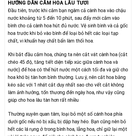
HƯỚNG DẪN CẮM HOA LÂU TƯƠI
Đầu tiên, trước khi cắm bạn ngâm cả cành hoa vào chậu
nước khoảng từ 5 đến 10 phút, sau đấy mới cắm vào
bình cho cả cành hoa hút đủ nước. Vệ sinh bình và cả gốc
hoa trước khi bỏ vào bình để loại bỏ hết các loại tạp
chất, vi khuẩn hay chất bẩn làm thối hoa.
Khi bắt đầu cắm hoa, chúng ta nên cắt vát cành hoa (cắt
chéo 45 độ, tăng tiết diện tiếp xúc giữa cành hoa và
nước) để hoa có thể hút nước một cách tối đa và giữ cho
hoa khó bị tàn hơn bình thường. Lưu ý, nên cắt hoa bằng
kéo sắc với 1 nhát cắt duy nhất sao cho vết cắt không
làm ảnh hưởng, tổn thương đến ngày hoa, như vậy cũng
giúp cho hoa lâu tàn hơn rất nhiều
Thường xuyên quan tâm, loại bỏ một số cánh hoa phía
dưới gốc nếu nó bị xấu, bị dập hay héo. Bạn cũng nên bỏ
hết các lá rụng ở trong bình hoa, lẵng hoa, chỉ giữ lại một