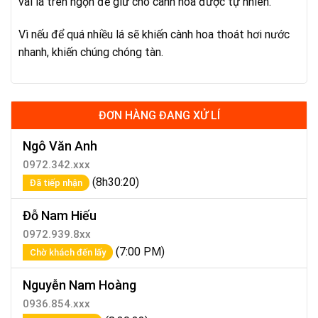
vài lá trên ngọn để giữ cho cành hoa được tự nhiên.
Vì nếu để quá nhiều lá sẽ khiến cành hoa thoát hơi nước
nhanh, khiến chúng chóng tàn.
ĐƠN HÀNG ĐANG XỬ LÍ
Ngô Văn Anh
0972.342.xxx
(8h30:20)
Đã tiếp nhận
Đỗ Nam Hiếu
0972.939.8xx
(7:00 PM)
Chờ khách đến lấy
Nguyễn Nam Hoàng
0936.854.xxx