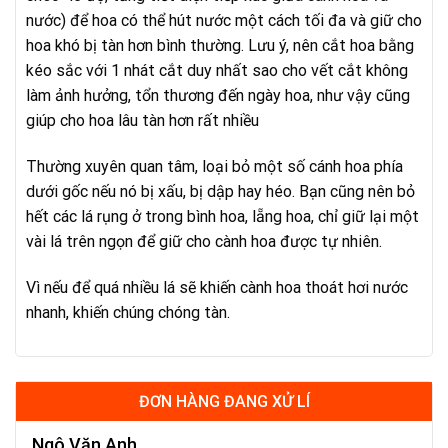
nước) để hoa có thể hút nước một cách tối đa và giữ cho
hoa khó bị tàn hơn bình thường. Lưu ý, nên cắt hoa bằng
kéo sắc với 1 nhát cắt duy nhất sao cho vết cắt không
làm ảnh hưởng, tổn thương đến ngày hoa, như vậy cũng
giúp cho hoa lâu tàn hơn rất nhiều
Thường xuyên quan tâm, loại bỏ một số cánh hoa phía
dưới gốc nếu nó bị xấu, bị dập hay héo. Bạn cũng nên bỏ
hết các lá rụng ở trong bình hoa, lẵng hoa, chỉ giữ lại một
vài lá trên ngọn để giữ cho cành hoa được tự nhiên.
Vì nếu để quá nhiều lá sẽ khiến cành hoa thoát hơi nước
nhanh, khiến chúng chóng tàn.
ĐƠN HÀNG ĐANG XỬ LÍ
Ngô Văn Anh