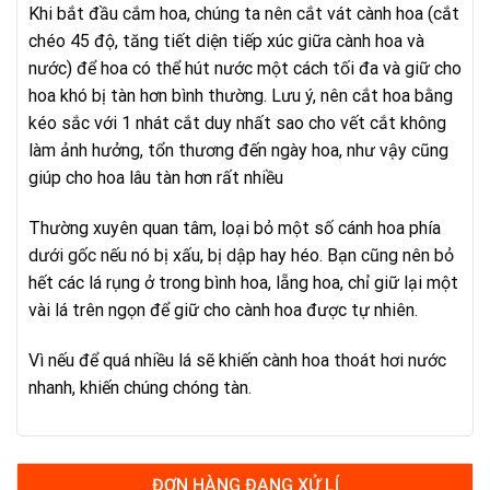
Khi bắt đầu cắm hoa, chúng ta nên cắt vát cành hoa (cắt
chéo 45 độ, tăng tiết diện tiếp xúc giữa cành hoa và
nước) để hoa có thể hút nước một cách tối đa và giữ cho
hoa khó bị tàn hơn bình thường. Lưu ý, nên cắt hoa bằng
kéo sắc với 1 nhát cắt duy nhất sao cho vết cắt không
làm ảnh hưởng, tổn thương đến ngày hoa, như vậy cũng
giúp cho hoa lâu tàn hơn rất nhiều
Thường xuyên quan tâm, loại bỏ một số cánh hoa phía
dưới gốc nếu nó bị xấu, bị dập hay héo. Bạn cũng nên bỏ
hết các lá rụng ở trong bình hoa, lẵng hoa, chỉ giữ lại một
vài lá trên ngọn để giữ cho cành hoa được tự nhiên.
Vì nếu để quá nhiều lá sẽ khiến cành hoa thoát hơi nước
nhanh, khiến chúng chóng tàn.
ĐƠN HÀNG ĐANG XỬ LÍ