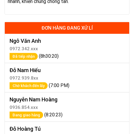
nhanh, khiến chúng chóng tàn.
ĐƠN HÀNG ĐANG XỬ LÍ
Ngô Văn Anh
0972.342.xxx
(8h30:20)
Đã tiếp nhận
Đỗ Nam Hiếu
0972.939.8xx
(7:00 PM)
Chờ khách đến lấy
Nguyễn Nam Hoàng
0936.854.xxx
(8:20:23)
Đang giao hàng
Đỗ Hoàng Tú