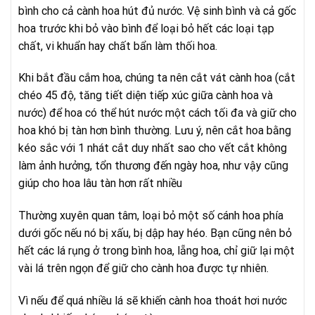
bình cho cả cành hoa hút đủ nước. Vệ sinh bình và cả gốc
hoa trước khi bỏ vào bình để loại bỏ hết các loại tạp
chất, vi khuẩn hay chất bẩn làm thối hoa.
Khi bắt đầu cắm hoa, chúng ta nên cắt vát cành hoa (cắt
chéo 45 độ, tăng tiết diện tiếp xúc giữa cành hoa và
nước) để hoa có thể hút nước một cách tối đa và giữ cho
hoa khó bị tàn hơn bình thường. Lưu ý, nên cắt hoa bằng
kéo sắc với 1 nhát cắt duy nhất sao cho vết cắt không
làm ảnh hưởng, tổn thương đến ngày hoa, như vậy cũng
giúp cho hoa lâu tàn hơn rất nhiều
Thường xuyên quan tâm, loại bỏ một số cánh hoa phía
dưới gốc nếu nó bị xấu, bị dập hay héo. Bạn cũng nên bỏ
hết các lá rụng ở trong bình hoa, lẵng hoa, chỉ giữ lại một
vài lá trên ngọn để giữ cho cành hoa được tự nhiên.
Vì nếu để quá nhiều lá sẽ khiến cành hoa thoát hơi nước