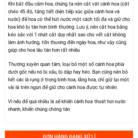
Khi bắt đầu cắm hoa, chúng ta nên cắt vát cành hoa (cắt
chéo 45 độ, tăng tiết diện tiếp xúc giữa cành hoa và
nước) để hoa có thể hút nước một cách tối đa và giữ cho
hoa khó bị tàn hơn bình thường. Lưu ý, nên cắt hoa bằng
kéo sắc với 1 nhát cắt duy nhất sao cho vết cắt không
làm ảnh hưởng, tổn thương đến ngày hoa, như vậy cũng
giúp cho hoa lâu tàn hơn rất nhiều
Thường xuyên quan tâm, loại bỏ một số cánh hoa phía
dưới gốc nếu nó bị xấu, bị dập hay héo. Bạn cũng nên bỏ
hết các lá rụng ở trong bình hoa, lẵng hoa, chỉ giữ lại một
vài lá trên ngọn để giữ cho cành hoa được tự nhiên.
Vì nếu để quá nhiều lá sẽ khiến cành hoa thoát hơi nước
nhanh, khiến chúng chóng tàn.
ĐƠN HÀNG ĐANG XỬ LÍ