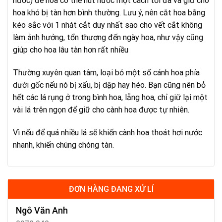
nước) để hoa có thể hút nước một cách tối đa và giữ cho
hoa khó bị tàn hơn bình thường. Lưu ý, nên cắt hoa bằng
kéo sắc với 1 nhát cắt duy nhất sao cho vết cắt không
làm ảnh hưởng, tổn thương đến ngày hoa, như vậy cũng
giúp cho hoa lâu tàn hơn rất nhiều
Thường xuyên quan tâm, loại bỏ một số cánh hoa phía
dưới gốc nếu nó bị xấu, bị dập hay héo. Bạn cũng nên bỏ
hết các lá rụng ở trong bình hoa, lẵng hoa, chỉ giữ lại một
vài lá trên ngọn để giữ cho cành hoa được tự nhiên.
Vì nếu để quá nhiều lá sẽ khiến cành hoa thoát hơi nước
nhanh, khiến chúng chóng tàn.
ĐƠN HÀNG ĐANG XỬ LÍ
Ngô Văn Anh