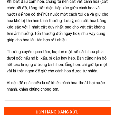
Khi bắt đầu cắm hoa, chúng ta nên cắt vát cành hoa (cắt
chéo 45 độ, tăng tiết diện tiếp xúc giữa cành hoa và
nước) để hoa có thể hút nước một cách tối đa và giữ cho
hoa khó bị tàn hơn bình thường. Lưu ý, nên cắt hoa bằng
kéo sắc với 1 nhát cắt duy nhất sao cho vết cắt không
làm ảnh hưởng, tổn thương đến ngày hoa, như vậy cũng
giúp cho hoa lâu tàn hơn rất nhiều
Thường xuyên quan tâm, loại bỏ một số cánh hoa phía
dưới gốc nếu nó bị xấu, bị dập hay héo. Bạn cũng nên bỏ
hết các lá rụng ở trong bình hoa, lẵng hoa, chỉ giữ lại một
vài lá trên ngọn để giữ cho cành hoa được tự nhiên.
Vì nếu để quá nhiều lá sẽ khiến cành hoa thoát hơi nước
nhanh, khiến chúng chóng tàn.
ĐƠN HÀNG ĐANG XỬ LÍ