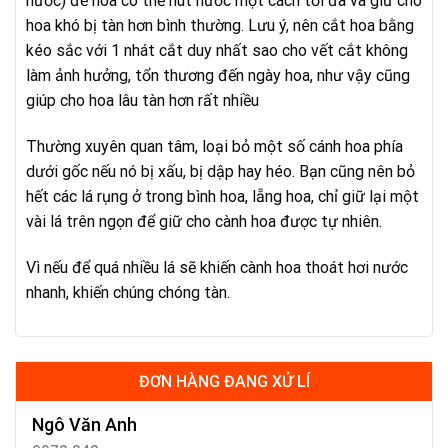
nước) để hoa có thể hút nước một cách tối đa và giữ cho
hoa khó bị tàn hơn bình thường. Lưu ý, nên cắt hoa bằng
kéo sắc với 1 nhát cắt duy nhất sao cho vết cắt không
làm ảnh hưởng, tổn thương đến ngày hoa, như vậy cũng
giúp cho hoa lâu tàn hơn rất nhiều
Thường xuyên quan tâm, loại bỏ một số cánh hoa phía
dưới gốc nếu nó bị xấu, bị dập hay héo. Bạn cũng nên bỏ
hết các lá rụng ở trong bình hoa, lẵng hoa, chỉ giữ lại một
vài lá trên ngọn để giữ cho cành hoa được tự nhiên.
Vì nếu để quá nhiều lá sẽ khiến cành hoa thoát hơi nước
nhanh, khiến chúng chóng tàn.
ĐƠN HÀNG ĐANG XỬ LÍ
Ngô Văn Anh