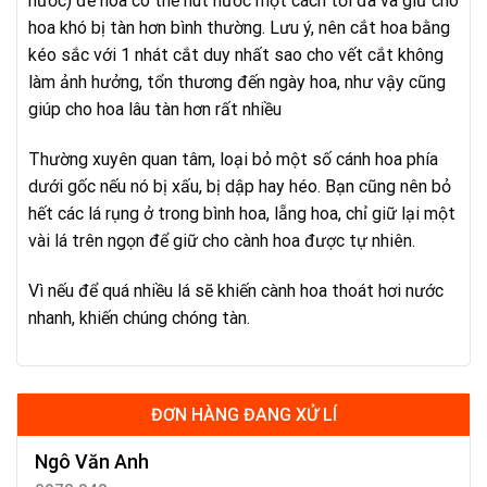
nước) để hoa có thể hút nước một cách tối đa và giữ cho
hoa khó bị tàn hơn bình thường. Lưu ý, nên cắt hoa bằng
kéo sắc với 1 nhát cắt duy nhất sao cho vết cắt không
làm ảnh hưởng, tổn thương đến ngày hoa, như vậy cũng
giúp cho hoa lâu tàn hơn rất nhiều
Thường xuyên quan tâm, loại bỏ một số cánh hoa phía
dưới gốc nếu nó bị xấu, bị dập hay héo. Bạn cũng nên bỏ
hết các lá rụng ở trong bình hoa, lẵng hoa, chỉ giữ lại một
vài lá trên ngọn để giữ cho cành hoa được tự nhiên.
Vì nếu để quá nhiều lá sẽ khiến cành hoa thoát hơi nước
nhanh, khiến chúng chóng tàn.
ĐƠN HÀNG ĐANG XỬ LÍ
Ngô Văn Anh