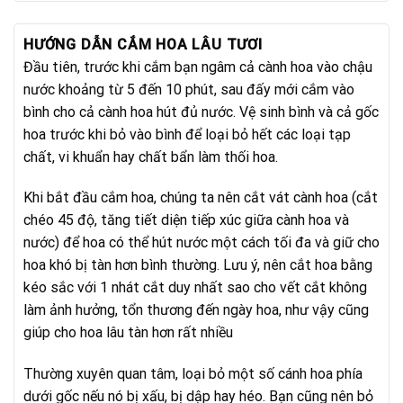
HƯỚNG DẪN CẮM HOA LÂU TƯƠI
Đầu tiên, trước khi cắm bạn ngâm cả cành hoa vào chậu
nước khoảng từ 5 đến 10 phút, sau đấy mới cắm vào
bình cho cả cành hoa hút đủ nước. Vệ sinh bình và cả gốc
hoa trước khi bỏ vào bình để loại bỏ hết các loại tạp
chất, vi khuẩn hay chất bẩn làm thối hoa.
Khi bắt đầu cắm hoa, chúng ta nên cắt vát cành hoa (cắt
chéo 45 độ, tăng tiết diện tiếp xúc giữa cành hoa và
nước) để hoa có thể hút nước một cách tối đa và giữ cho
hoa khó bị tàn hơn bình thường. Lưu ý, nên cắt hoa bằng
kéo sắc với 1 nhát cắt duy nhất sao cho vết cắt không
làm ảnh hưởng, tổn thương đến ngày hoa, như vậy cũng
giúp cho hoa lâu tàn hơn rất nhiều
Thường xuyên quan tâm, loại bỏ một số cánh hoa phía
dưới gốc nếu nó bị xấu, bị dập hay héo. Bạn cũng nên bỏ