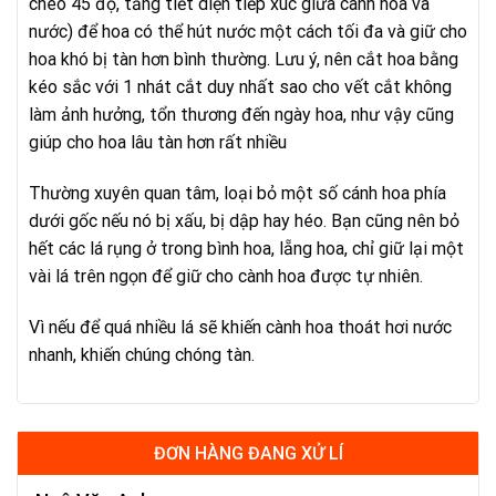
chéo 45 độ, tăng tiết diện tiếp xúc giữa cành hoa và
nước) để hoa có thể hút nước một cách tối đa và giữ cho
hoa khó bị tàn hơn bình thường. Lưu ý, nên cắt hoa bằng
kéo sắc với 1 nhát cắt duy nhất sao cho vết cắt không
làm ảnh hưởng, tổn thương đến ngày hoa, như vậy cũng
giúp cho hoa lâu tàn hơn rất nhiều
Thường xuyên quan tâm, loại bỏ một số cánh hoa phía
dưới gốc nếu nó bị xấu, bị dập hay héo. Bạn cũng nên bỏ
hết các lá rụng ở trong bình hoa, lẵng hoa, chỉ giữ lại một
vài lá trên ngọn để giữ cho cành hoa được tự nhiên.
Vì nếu để quá nhiều lá sẽ khiến cành hoa thoát hơi nước
nhanh, khiến chúng chóng tàn.
ĐƠN HÀNG ĐANG XỬ LÍ