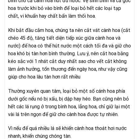
bình cho cả cành hoa hút đủ nước. Vệ sinh bình và cả gốc
hoa trước khi bỏ vào bình để loại bỏ hết các loại tạp
chất, vi khuẩn hay chất bẩn làm thối hoa.
Khi bắt đầu cắm hoa, chúng ta nên cắt vát cành hoa (cắt
chéo 45 độ, tăng tiết diện tiếp xúc giữa cành hoa và
nước) để hoa có thể hút nước một cách tối đa và giữ cho
hoa khó bị tàn hơn bình thường. Lưu ý, nên cắt hoa bằng
kéo sắc với 1 nhát cắt duy nhất sao cho vết cắt không
làm ảnh hưởng, tổn thương đến ngày hoa, như vậy cũng
giúp cho hoa lâu tàn hơn rất nhiều
Thường xuyên quan tâm, loại bỏ một số cánh hoa phía
dưới gốc nếu nó bị xấu, bị dập hay héo. Bạn cũng nên bỏ
hết các lá rụng ở trong bình hoa, lẵng hoa, chỉ giữ lại một
vài lá trên ngọn để giữ cho cành hoa được tự nhiên.
Vì nếu để quá nhiều lá sẽ khiến cành hoa thoát hơi nước
nhanh, khiến chúng chóng tàn.