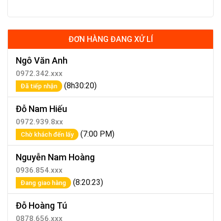
ĐƠN HÀNG ĐANG XỬ LÍ
Ngô Văn Anh
0972.342.xxx
(8h30:20)
Đã tiếp nhận
Đỗ Nam Hiếu
0972.939.8xx
(7:00 PM)
Chờ khách đến lấy
Nguyễn Nam Hoàng
0936.854.xxx
(8:20:23)
Đang giao hàng
Đỗ Hoàng Tú
0878.656.xxx