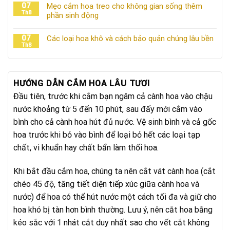
07
Mẹo cắm hoa treo cho không gian sống thêm
Th8
phần sinh động
07
Các loại hoa khô và cách bảo quản chúng lâu bền
Th8
HƯỚNG DẪN CẮM HOA LÂU TƯƠI
Đầu tiên, trước khi cắm bạn ngâm cả cành hoa vào chậu
nước khoảng từ 5 đến 10 phút, sau đấy mới cắm vào
bình cho cả cành hoa hút đủ nước. Vệ sinh bình và cả gốc
hoa trước khi bỏ vào bình để loại bỏ hết các loại tạp
chất, vi khuẩn hay chất bẩn làm thối hoa.
Khi bắt đầu cắm hoa, chúng ta nên cắt vát cành hoa (cắt
chéo 45 độ, tăng tiết diện tiếp xúc giữa cành hoa và
nước) để hoa có thể hút nước một cách tối đa và giữ cho
hoa khó bị tàn hơn bình thường. Lưu ý, nên cắt hoa bằng
kéo sắc với 1 nhát cắt duy nhất sao cho vết cắt không