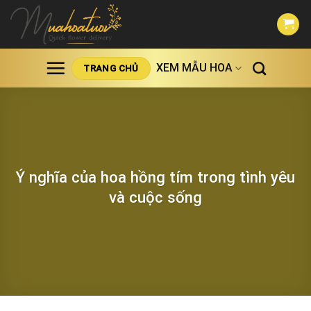
Skip
to
content
XEM MẪU HOA
TRANG CHỦ
Ý nghĩa của hoa hồng tím trong tình yêu
và cuộc sống