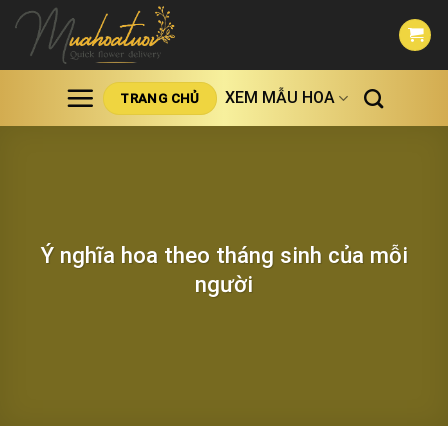
Skip
to
content
XEM MẪU HOA
TRANG CHỦ
Ý nghĩa hoa theo tháng sinh của mỗi
người