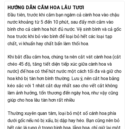
HƯỚNG DẪN CẮM HOA LÂU TƯƠI
Đầu tiên, trước khi cắm bạn ngâm cả cành hoa vào chậu
nước khoảng từ 5 đến 10 phút, sau đấy mới cắm vào
bình cho cả cành hoa hút đủ nước. Vệ sinh bình và cả gốc
hoa trước khi bỏ vào bình để loại bỏ hết các loại tạp
chất, vi khuẩn hay chất bẩn làm thối hoa.
Khi bắt đầu cắm hoa, chúng ta nên cắt vát cành hoa (cắt
chéo 45 độ, tăng tiết diện tiếp xúc giữa cành hoa và
nước) để hoa có thể hút nước một cách tối đa và giữ cho
hoa khó bị tàn hơn bình thường. Lưu ý, nên cắt hoa bằng
kéo sắc với 1 nhát cắt duy nhất sao cho vết cắt không
làm ảnh hưởng, tổn thương đến ngày hoa, như vậy cũng
giúp cho hoa lâu tàn hơn rất nhiều
Thường xuyên quan tâm, loại bỏ một số cánh hoa phía
dưới gốc nếu nó bị xấu, bị dập hay héo. Bạn cũng nên bỏ
hết các lá rụng ở trong bình hoa, lẵng hoa, chỉ giữ lại một