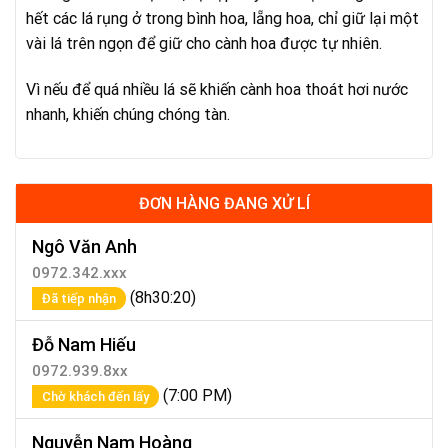
hết các lá rụng ở trong bình hoa, lẵng hoa, chỉ giữ lại một
vài lá trên ngọn để giữ cho cành hoa được tự nhiên.
Vì nếu để quá nhiều lá sẽ khiến cành hoa thoát hơi nước
nhanh, khiến chúng chóng tàn.
ĐƠN HÀNG ĐANG XỬ LÍ
Ngô Văn Anh
0972.342.xxx
(8h30:20)
Đã tiếp nhận
Đỗ Nam Hiếu
0972.939.8xx
(7:00 PM)
Chờ khách đến lấy
Nguyễn Nam Hoàng