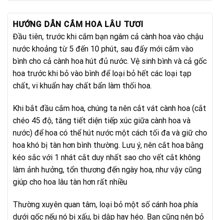
HƯỚNG DẪN CẮM HOA LÂU TƯƠI
Đầu tiên, trước khi cắm bạn ngâm cả cành hoa vào chậu
nước khoảng từ 5 đến 10 phút, sau đấy mới cắm vào
bình cho cả cành hoa hút đủ nước. Vệ sinh bình và cả gốc
hoa trước khi bỏ vào bình để loại bỏ hết các loại tạp
chất, vi khuẩn hay chất bẩn làm thối hoa.
Khi bắt đầu cắm hoa, chúng ta nên cắt vát cành hoa (cắt
chéo 45 độ, tăng tiết diện tiếp xúc giữa cành hoa và
nước) để hoa có thể hút nước một cách tối đa và giữ cho
hoa khó bị tàn hơn bình thường. Lưu ý, nên cắt hoa bằng
kéo sắc với 1 nhát cắt duy nhất sao cho vết cắt không
làm ảnh hưởng, tổn thương đến ngày hoa, như vậy cũng
giúp cho hoa lâu tàn hơn rất nhiều
Thường xuyên quan tâm, loại bỏ một số cánh hoa phía
dưới gốc nếu nó bị xấu, bị dập hay héo. Bạn cũng nên bỏ