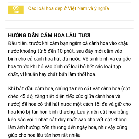
09
Các loài hoa đẹp ở Việt Nam và ý nghĩa
Th8
HƯỚNG DẪN CẮM HOA LÂU TƯƠI
Đầu tiên, trước khi cắm bạn ngâm cả cành hoa vào chậu
nước khoảng từ 5 đến 10 phút, sau đấy mới cắm vào
bình cho cả cành hoa hút đủ nước. Vệ sinh bình và cả gốc
hoa trước khi bỏ vào bình để loại bỏ hết các loại tạp
chất, vi khuẩn hay chất bẩn làm thối hoa.
Khi bắt đầu cắm hoa, chúng ta nên cắt vát cành hoa (cắt
chéo 45 độ, tăng tiết diện tiếp xúc giữa cành hoa và
nước) để hoa có thể hút nước một cách tối đa và giữ cho
hoa khó bị tàn hơn bình thường. Lưu ý, nên cắt hoa bằng
kéo sắc với 1 nhát cắt duy nhất sao cho vết cắt không
làm ảnh hưởng, tổn thương đến ngày hoa, như vậy cũng
giúp cho hoa lâu tàn hơn rất nhiều