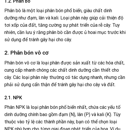
1.2. Phân bò
Phân bò là một loại phân bón phổ biến, giàu chất dinh
dưỡng như đạm, lân và kali. Loại phân này giúp cải thiện độ
tơi xốp của đất, tăng cường sự phát triển của rễ cây. Tuy
nhiên, cần lưu ý rằng phân bò cần được ủ hoai mục trước khi
sử dụng để tránh gây hại cho cây.
2. Phân bón vô cơ
Phân bón vô cơ là loại phân được sản xuất từ các hóa chất,
cung cấp nhanh chóng các chất dinh dưỡng cần thiết cho
cây. Các loại phân này thường có tác dụng nhanh, nhưng cần
phải sử dụng cẩn thận để tránh gây hại cho cây và đất.
2.1. NPK
Phân NPK là loại phân bón phổ biến nhất, chứa các yếu tố
dinh dưỡng chính bao gồm đạm (N), lân (P) và kali (K). Tùy
thuộc vào tỷ lệ các thành phần này, bạn có thể chọn loại
NPK phù hợp cho từng giai đoạn phát triển của hoa. Ví dụ,