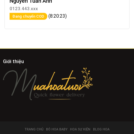
Nguyễn Tuấn Anh
0123.443.xxx
(8:20:23)
Đang chuyển COD
Giới thiệu
TRANG CHỦ
BÓ HOA BABY
HOA SỰ KIỆN
BLOG HOA