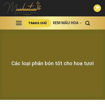
Skip
to
content
XEM MẪU HOA
TRANG CHỦ
Các loại phân bón tốt cho hoa tươi