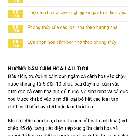
Th8
06
Thợ cắm hoa chuyên nghiệp và quy trình làm việc
Th8
06
Phong thủy của các loại hoa theo hướng nhà
Th8
06
Lựa chọn hoa cắm bàn thờ theo phong thủy
Th8
HƯỚNG DẪN CẮM HOA LÂU TƯƠI
Đầu tiên, trước khi cắm bạn ngâm cả cành hoa vào chậu
nước khoảng từ 5 đến 10 phút, sau đấy mới cắm vào
bình cho cả cành hoa hút đủ nước. Vệ sinh bình và cả gốc
hoa trước khi bỏ vào bình để loại bỏ hết các loại tạp
chất, vi khuẩn hay chất bẩn làm thối hoa.
Khi bắt đầu cắm hoa, chúng ta nên cắt vát cành hoa (cắt
chéo 45 độ, tăng tiết diện tiếp xúc giữa cành hoa và
nước) để hoa có thể hút nước một cách tối đa và giữ cho