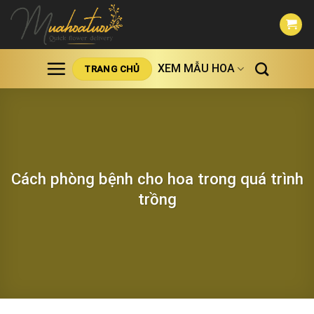
Skip
to
content
XEM MẪU HOA
TRANG CHỦ
Cách phòng bệnh cho hoa trong quá trình
trồng