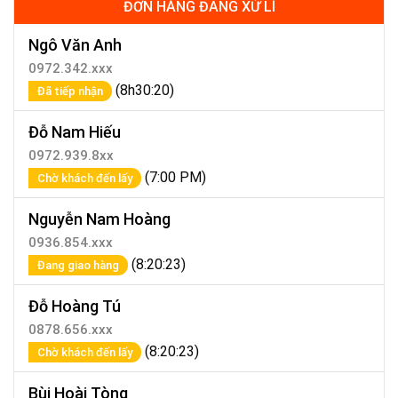
ĐƠN HÀNG ĐANG XỬ LÍ
Ngô Văn Anh
0972.342.xxx
(8h30:20)
Đã tiếp nhận
Đỗ Nam Hiếu
0972.939.8xx
(7:00 PM)
Chờ khách đến lấy
Nguyễn Nam Hoàng
0936.854.xxx
(8:20:23)
Đang giao hàng
Đỗ Hoàng Tú
0878.656.xxx
(8:20:23)
Chờ khách đến lấy
Bùi Hoài Tòng