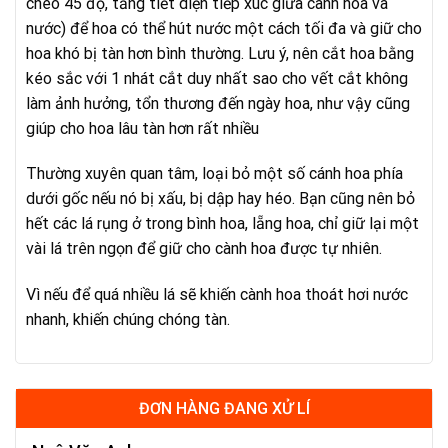
chéo 45 độ, tăng tiết diện tiếp xúc giữa cành hoa và
nước) để hoa có thể hút nước một cách tối đa và giữ cho
hoa khó bị tàn hơn bình thường. Lưu ý, nên cắt hoa bằng
kéo sắc với 1 nhát cắt duy nhất sao cho vết cắt không
làm ảnh hưởng, tổn thương đến ngày hoa, như vậy cũng
giúp cho hoa lâu tàn hơn rất nhiều
Thường xuyên quan tâm, loại bỏ một số cánh hoa phía
dưới gốc nếu nó bị xấu, bị dập hay héo. Bạn cũng nên bỏ
hết các lá rụng ở trong bình hoa, lẵng hoa, chỉ giữ lại một
vài lá trên ngọn để giữ cho cành hoa được tự nhiên.
Vì nếu để quá nhiều lá sẽ khiến cành hoa thoát hơi nước
nhanh, khiến chúng chóng tàn.
ĐƠN HÀNG ĐANG XỬ LÍ