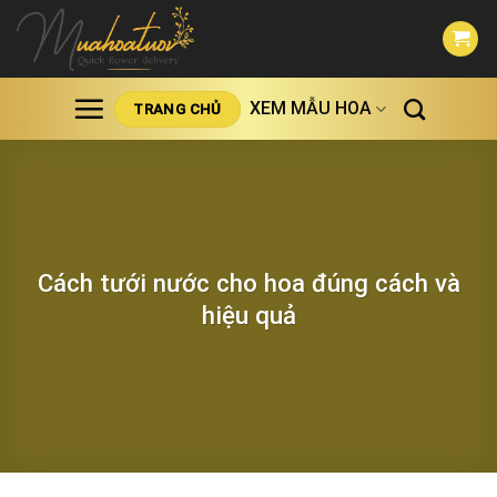
Skip
to
content
XEM MẪU HOA
TRANG CHỦ
Cách tưới nước cho hoa đúng cách và
hiệu quả