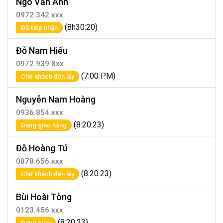
Ngô Văn Anh
0972.342.xxx
(8h30:20)
Đã tiếp nhận
Đỗ Nam Hiếu
0972.939.8xx
(7:00 PM)
Chờ khách đến lấy
Nguyễn Nam Hoàng
0936.854.xxx
(8:20:23)
Đang giao hàng
Đỗ Hoàng Tú
0878.656.xxx
(8:20:23)
Chờ khách đến lấy
Bùi Hoài Tòng
0123.456.xxx
(8:20:23)
Đang giao