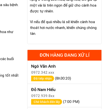
ủa sâu bệnh.
một vài lá trên ngọn để giữ cho cành hoa
được tự nhiên.
Vì nếu để quá nhiều lá sẽ khiến cành hoa
thoát hơi nước nhanh, khiến chúng chóng
 hoa như
tàn.
ĐƠN HÀNG ĐANG XỬ LÍ
 các buổi
Ngô Văn Anh
0972.342.xxx
ng tốt nhất
(8h30:20)
Đã tiếp nhận
Đỗ Nam Hiếu
0972.939.8xx
(7:00 PM)
Chờ khách đến lấy