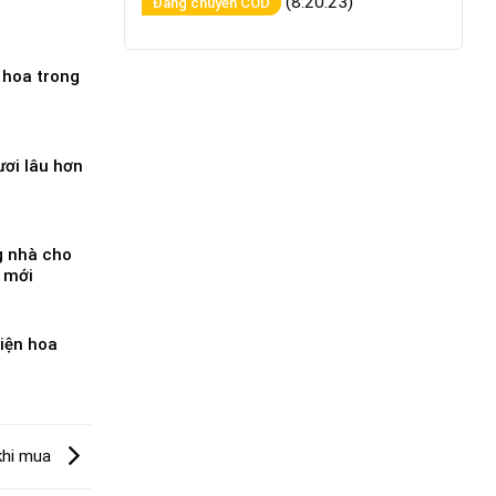
(8:20:23)
Đang chuyển COD
i hoa trong
ơi lâu hơn
g nhà cho
 mới
điện hoa
 khi mua