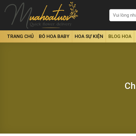
Skip
to
Tìm
kiếm:
content
TRANG CHỦ
BÓ HOA BABY
HOA SỰ KIỆN
BLOG HOA
Ch