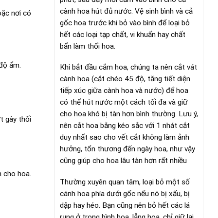
cành hoa hút đủ nước. Vệ sinh bình và cả
oặc nơi có
gốc hoa trước khi bỏ vào bình để loại bỏ
hết các loại tạp chất, vi khuẩn hay chất
bẩn làm thối hoa.
 độ ẩm.
Khi bắt đầu cắm hoa, chúng ta nên cắt vát
cành hoa (cắt chéo 45 độ, tăng tiết diện
tiếp xúc giữa cành hoa và nước) để hoa
có thể hút nước một cách tối đa và giữ
cho hoa khó bị tàn hơn bình thường. Lưu ý,
t gây thối
nên cắt hoa bằng kéo sắc với 1 nhát cắt
duy nhất sao cho vết cắt không làm ảnh
hưởng, tổn thương đến ngày hoa, như vậy
cũng giúp cho hoa lâu tàn hơn rất nhiều
 cho hoa.
Thường xuyên quan tâm, loại bỏ một số
cánh hoa phía dưới gốc nếu nó bị xấu, bị
dập hay héo. Bạn cũng nên bỏ hết các lá
rụng ở trong bình hoa, lẵng hoa, chỉ giữ lại