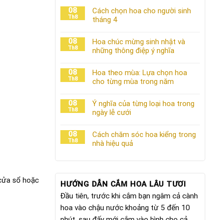
08
Cách chọn hoa cho người sinh
Th8
tháng 4
08
Hoa chúc mừng sinh nhật và
Th8
những thông điệp ý nghĩa
08
Hoa theo mùa: Lựa chọn hoa
Th8
cho từng mùa trong năm
08
Ý nghĩa của từng loại hoa trong
Th8
ngày lễ cưới
08
Cách chăm sóc hoa kiểng trong
Th8
nhà hiệu quả
 cửa sổ hoặc
HƯỚNG DẪN CẮM HOA LÂU TƯƠI
Đầu tiên, trước khi cắm bạn ngâm cả cành
hoa vào chậu nước khoảng từ 5 đến 10
phút, sau đấy mới cắm vào bình cho cả