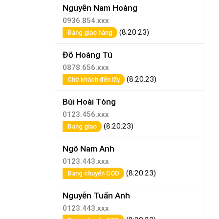
Nguyễn Nam Hoàng
0936.854.xxx
(8:20:23)
Đang giao hàng
Đỗ Hoàng Tú
0878.656.xxx
(8:20:23)
Chờ khách đến lấy
Bùi Hoài Tòng
0123.456.xxx
(8:20:23)
Đang giao
Ngô Nam Anh
0123.443.xxx
(8:20:23)
Đang chuyển COD
Nguyễn Tuấn Anh
0123.443.xxx