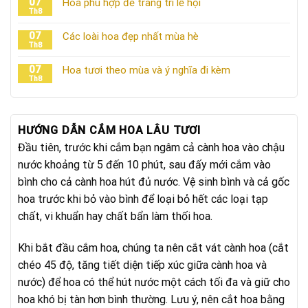
07
Hoa phù hợp để trang trí lễ hội
Th8
07
Các loài hoa đẹp nhất mùa hè
Th8
07
Hoa tươi theo mùa và ý nghĩa đi kèm
Th8
HƯỚNG DẪN CẮM HOA LÂU TƯƠI
Đầu tiên, trước khi cắm bạn ngâm cả cành hoa vào chậu
nước khoảng từ 5 đến 10 phút, sau đấy mới cắm vào
bình cho cả cành hoa hút đủ nước. Vệ sinh bình và cả gốc
hoa trước khi bỏ vào bình để loại bỏ hết các loại tạp
chất, vi khuẩn hay chất bẩn làm thối hoa.
Khi bắt đầu cắm hoa, chúng ta nên cắt vát cành hoa (cắt
chéo 45 độ, tăng tiết diện tiếp xúc giữa cành hoa và
nước) để hoa có thể hút nước một cách tối đa và giữ cho
hoa khó bị tàn hơn bình thường. Lưu ý, nên cắt hoa bằng