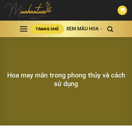
Skip
to
content
XEM MẪU HOA
TRANG CHỦ
Hoa may mắn trong phong thủy và cách
sử dụng