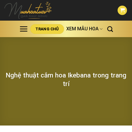
Skip
to
content
XEM MẪU HOA
TRANG CHỦ
Nghệ thuật cắm hoa Ikebana trong trang
trí