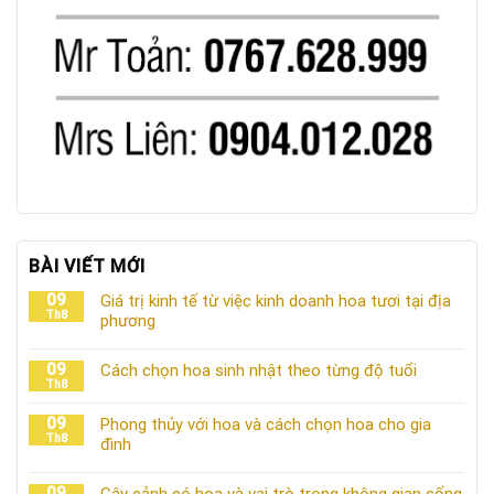
BÀI VIẾT MỚI
09
Giá trị kinh tế từ việc kinh doanh hoa tươi tại địa
Th8
phương
09
Cách chọn hoa sinh nhật theo từng độ tuổi
Th8
09
Phong thủy với hoa và cách chọn hoa cho gia
Th8
đình
09
Cây cảnh có hoa và vai trò trong không gian sống