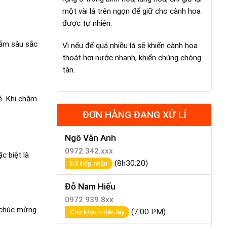
một vài lá trên ngọn để giữ cho cành hoa
được tự nhiên.
cảm sâu sắc
Vì nếu để quá nhiều lá sẽ khiến cành hoa
thoát hơi nước nhanh, khiến chúng chóng
tàn.
ẽ. Khi chăm
ĐƠN HÀNG ĐANG XỬ LÍ
Ngô Văn Anh
0972.342.xxx
c biệt là
(8h30:20)
Đã tiếp nhận
Đỗ Nam Hiếu
0972.939.8xx
c chúc mừng
(7:00 PM)
Chờ khách đến lấy