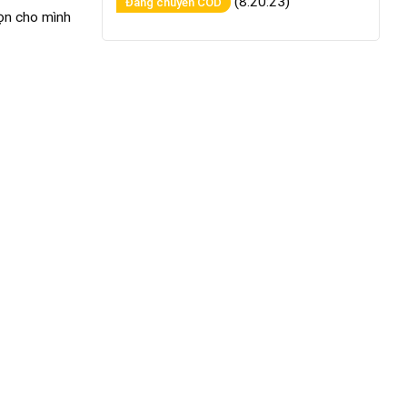
(8:20:23)
Đang chuyển COD
họn cho mình