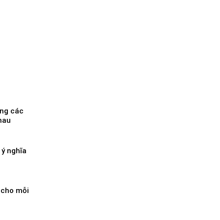
ong các
hau
 ý nghĩa
 cho mỗi