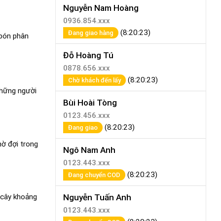
Nguyễn Nam Hoàng
0936.854.xxx
(8:20:23)
Đang giao hàng
 bón phân
Đỗ Hoàng Tú
0878.656.xxx
(8:20:23)
Chờ khách đến lấy
 những người
Bùi Hoài Tòng
0123.456.xxx
(8:20:23)
Đang giao
hờ đợi trong
Ngô Nam Anh
0123.443.xxx
(8:20:23)
Đang chuyển COD
Nguyễn Tuấn Anh
 cây khoảng
0123.443.xxx