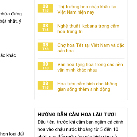
08
Thị trường hoa nhập khẩu tại
Th8
Việt Nam hiện nay
n chứa đựng
bật nhất, ý
08
Nghệ thuật Ikebana trong cắm
Th8
hoa trang trí
08
Chợ hoa Tết tại Việt Nam và đặc
Th8
sản hoa
sắc khác
08
Văn hóa tặng hoa trong các nền
Th8
văn minh khác nhau
08
Hoa tươi cắm bình cho không
Th8
gian sống thêm sinh động
HƯỚNG DẪN CẮM HOA LÂU TƯƠI
Đầu tiên, trước khi cắm bạn ngâm cả cành
hoa vào chậu nước khoảng từ 5 đến 10
họn loại đất
phút, sau đấy mới cắm vào bình cho cả