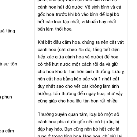
cành hoa hút đủ nước. Vệ sinh bình và cả
gốc hoa trước khi bỏ vào bình để loại bỏ
hết các loại tạp chất, vi khuẩn hay chất
bẩn làm thối hoa.
quà tặng
Khi bắt đầu cắm hoa, chúng ta nên cắt vát
cành hoa (cắt chéo 45 độ, tăng tiết diện
tiếp xúc giữa cành hoa và nước) để hoa
và sự tôn
có thể hút nước một cách tối đa và giữ
cho hoa khó bị tàn hơn bình thường. Lưu ý,
nên cắt hoa bằng kéo sắc với 1 nhát cắt
duy nhất sao cho vết cắt không làm ảnh
hưởng, tổn thương đến ngày hoa, như vậy
n phun
cũng giúp cho hoa lâu tàn hơn rất nhiều
Thường xuyên quan tâm, loại bỏ một số
cánh hoa phía dưới gốc nếu nó bị xấu, bị
dập hay héo. Bạn cũng nên bỏ hết các lá
hoa cẩm
rụng ở trong bình hoa, lẵng hoa, chỉ giữ lại