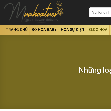
Skip
to
Tìm
kiếm:
content
TRANG CHỦ
BÓ HOA BABY
HOA SỰ KIỆN
BLOG HOA
Những loạ