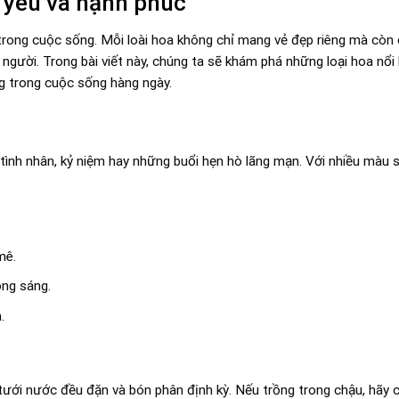
 yêu và hạnh phúc
 trong cuộc sống. Mỗi loài hoa không chỉ mang vẻ đẹp riêng mà cò
người. Trong bài viết này, chúng ta sẽ khám phá những loại hoa nổi 
g trong cuộc sống hàng ngày.
ễ tình nhân, kỷ niệm hay những buổi hẹn hò lãng mạn. Với nhiều màu 
mê.
ong sáng.
.
ưới nước đều đặn và bón phân định kỳ. Nếu trồng trong chậu, hãy c