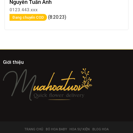
Nguyễn Tuấn Anh
0123.443.xxx
(8:20:23)
Đang chuyển COD
Giới thiệu
TRANG CHỦ
BÓ HOA BABY
HOA SỰ KIỆN
BLOG HOA