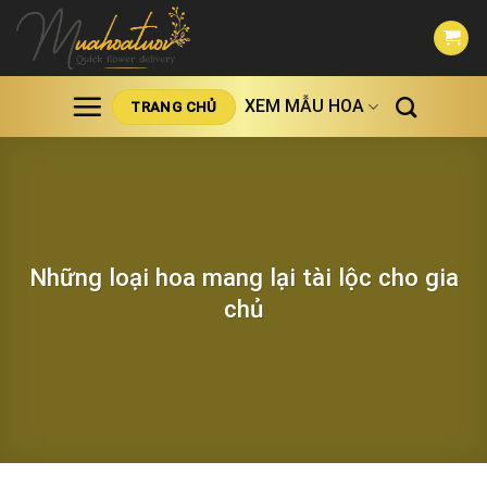
Skip
to
content
XEM MẪU HOA
TRANG CHỦ
Những loại hoa mang lại tài lộc cho gia
chủ