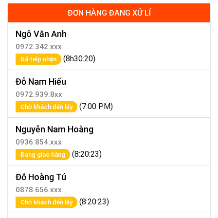
ĐƠN HÀNG ĐANG XỬ LÍ
Ngô Văn Anh
0972.342.xxx
(8h30:20)
Đã tiếp nhận
Đỗ Nam Hiếu
0972.939.8xx
(7:00 PM)
Chờ khách đến lấy
Nguyễn Nam Hoàng
0936.854.xxx
(8:20:23)
Đang giao hàng
Đỗ Hoàng Tú
0878.656.xxx
(8:20:23)
Chờ khách đến lấy