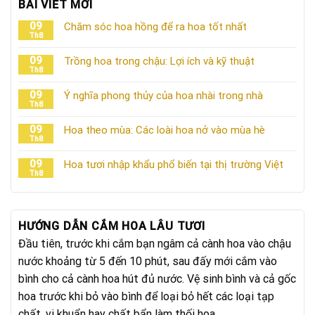
BÀI VIẾT MỚI
09
Chăm sóc hoa hồng để ra hoa tốt nhất
Th8
09
Trồng hoa trong chậu: Lợi ích và kỹ thuật
Th8
09
Ý nghĩa phong thủy của hoa nhài trong nhà
Th8
09
Hoa theo mùa: Các loài hoa nở vào mùa hè
Th8
09
Hoa tươi nhập khẩu phổ biến tại thị trường Việt
Th8
HƯỚNG DẪN CẮM HOA LÂU TƯƠI
Đầu tiên, trước khi cắm bạn ngâm cả cành hoa vào chậu
nước khoảng từ 5 đến 10 phút, sau đấy mới cắm vào
bình cho cả cành hoa hút đủ nước. Vệ sinh bình và cả gốc
hoa trước khi bỏ vào bình để loại bỏ hết các loại tạp
chất, vi khuẩn hay chất bẩn làm thối hoa.