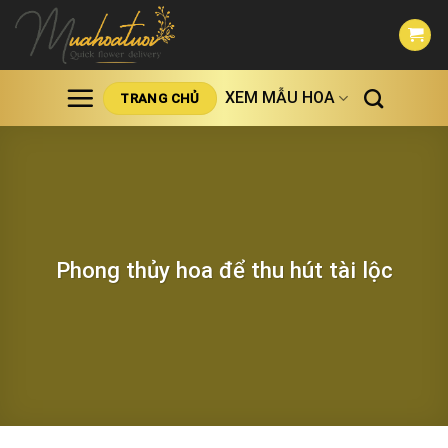
Skip
to
content
XEM MẪU HOA
TRANG CHỦ
Phong thủy hoa để thu hút tài lộc