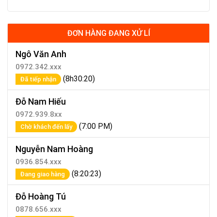
ĐƠN HÀNG ĐANG XỬ LÍ
Ngô Văn Anh
0972.342.xxx
(8h30:20)
Đã tiếp nhận
Đỗ Nam Hiếu
0972.939.8xx
(7:00 PM)
Chờ khách đến lấy
Nguyễn Nam Hoàng
0936.854.xxx
(8:20:23)
Đang giao hàng
Đỗ Hoàng Tú
0878.656.xxx