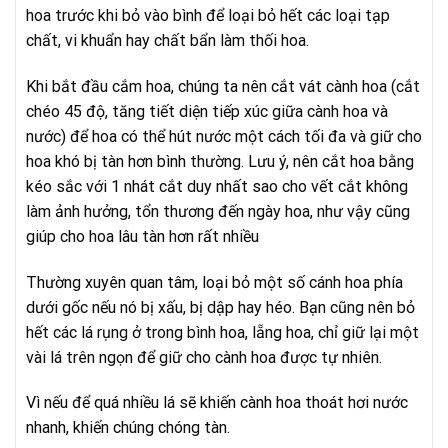
hoa trước khi bỏ vào bình để loại bỏ hết các loại tạp
chất, vi khuẩn hay chất bẩn làm thối hoa.
Khi bắt đầu cắm hoa, chúng ta nên cắt vát cành hoa (cắt
chéo 45 độ, tăng tiết diện tiếp xúc giữa cành hoa và
nước) để hoa có thể hút nước một cách tối đa và giữ cho
hoa khó bị tàn hơn bình thường. Lưu ý, nên cắt hoa bằng
kéo sắc với 1 nhát cắt duy nhất sao cho vết cắt không
làm ảnh hưởng, tổn thương đến ngày hoa, như vậy cũng
giúp cho hoa lâu tàn hơn rất nhiều
Thường xuyên quan tâm, loại bỏ một số cánh hoa phía
dưới gốc nếu nó bị xấu, bị dập hay héo. Bạn cũng nên bỏ
hết các lá rụng ở trong bình hoa, lẵng hoa, chỉ giữ lại một
vài lá trên ngọn để giữ cho cành hoa được tự nhiên.
Vì nếu để quá nhiều lá sẽ khiến cành hoa thoát hơi nước
nhanh, khiến chúng chóng tàn.