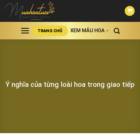
Skip
to
content
XEM MẪU HOA
TRANG CHỦ
Ý nghĩa của từng loài hoa trong giao tiếp