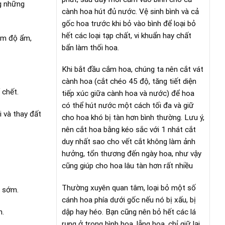
ng những
cành hoa hút đủ nước. Vệ sinh bình và cả
gốc hoa trước khi bỏ vào bình để loại bỏ
hết các loại tạp chất, vi khuẩn hay chất
ảm độ ẩm,
bẩn làm thối hoa.
Khi bắt đầu cắm hoa, chúng ta nên cắt vát
cành hoa (cắt chéo 45 độ, tăng tiết diện
 chết.
tiếp xúc giữa cành hoa và nước) để hoa
có thể hút nước một cách tối đa và giữ
 và thay đất
cho hoa khó bị tàn hơn bình thường. Lưu ý,
nên cắt hoa bằng kéo sắc với 1 nhát cắt
duy nhất sao cho vết cắt không làm ảnh
hưởng, tổn thương đến ngày hoa, như vậy
cũng giúp cho hoa lâu tàn hơn rất nhiều
Thường xuyên quan tâm, loại bỏ một số
g sớm.
cánh hoa phía dưới gốc nếu nó bị xấu, bị
n.
dập hay héo. Bạn cũng nên bỏ hết các lá
rụng ở trong bình hoa, lẵng hoa, chỉ giữ lại