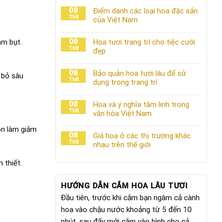
08
Điểm danh các loại hoa đặc sản
Th8
của Việt Nam
08
âm bụt.
Hoa tươi trang trí cho tiệc cưới
Th8
đẹp
08
Bảo quản hoa tươi lâu để sử
 bỏ sâu
Th8
dụng trong trang trí
08
Hoa và ý nghĩa tâm linh trong
Th8
văn hóa Việt Nam
òn làm giảm
08
Giá hoa ở các thị trường khác
Th8
nhau trên thế giới
 thiết.
HƯỚNG DẪN CẮM HOA LÂU TƯƠI
Đầu tiên, trước khi cắm bạn ngâm cả cành
hoa vào chậu nước khoảng từ 5 đến 10
phút, sau đấy mới cắm vào bình cho cả