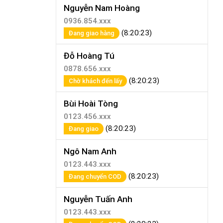
Nguyễn Nam Hoàng
0936.854.xxx
(8:20:23)
Đang giao hàng
Đỗ Hoàng Tú
0878.656.xxx
(8:20:23)
Chờ khách đến lấy
Bùi Hoài Tòng
0123.456.xxx
(8:20:23)
Đang giao
Ngô Nam Anh
0123.443.xxx
(8:20:23)
Đang chuyển COD
Nguyễn Tuấn Anh
0123.443.xxx