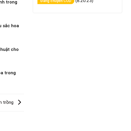
(8:20:23)
Đang chuyển COD
inh trong
u sắc hoa
thuật cho
oa trong
ch trồng