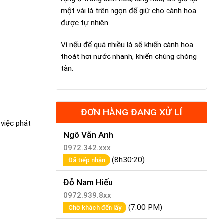
một vài lá trên ngọn để giữ cho cành hoa
được tự nhiên.
Vì nếu để quá nhiều lá sẽ khiến cành hoa
thoát hơi nước nhanh, khiến chúng chóng
tàn.
ĐƠN HÀNG ĐANG XỬ LÍ
 việc phát
Ngô Văn Anh
0972.342.xxx
(8h30:20)
Đã tiếp nhận
Đỗ Nam Hiếu
0972.939.8xx
(7:00 PM)
Chờ khách đến lấy