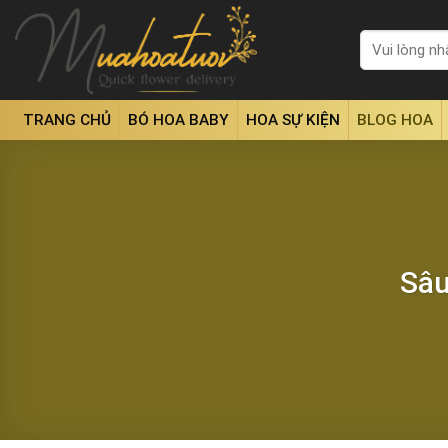
Skip
to
Tìm
kiếm:
content
TRANG CHỦ
BÓ HOA BABY
HOA SỰ KIỆN
BLOG HOA
Sâu