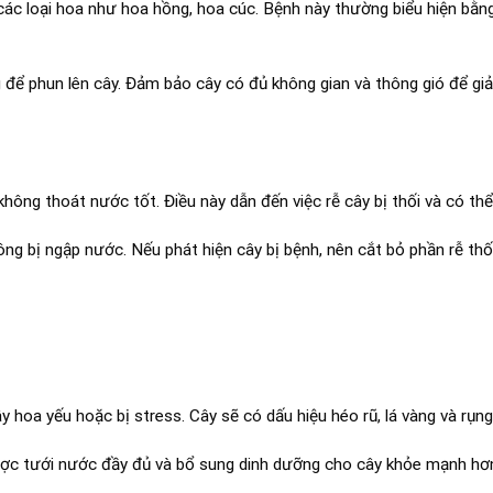
 các loại hoa như hoa hồng, hoa cúc. Bệnh này thường biểu hiện bằ
ể phun lên cây. Đảm bảo cây có đủ không gian và thông gió để gi
không thoát nước tốt. Điều này dẫn đến việc rễ cây bị thối và có thể
g bị ngập nước. Nếu phát hiện cây bị bệnh, nên cắt bỏ phần rễ thối
y hoa yếu hoặc bị stress. Cây sẽ có dấu hiệu héo rũ, lá vàng và rụn
ợc tưới nước đầy đủ và bổ sung dinh dưỡng cho cây khỏe mạnh hơ