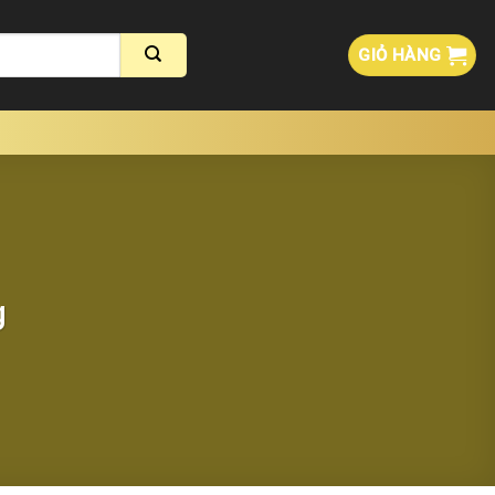
GIỎ HÀNG
g