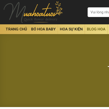
Skip
to
Tìm
kiếm:
content
TRANG CHỦ
BÓ HOA BABY
HOA SỰ KIỆN
BLOG HOA