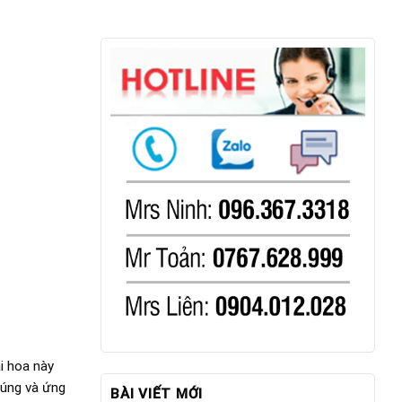
i hoa này
húng và ứng
BÀI VIẾT MỚI