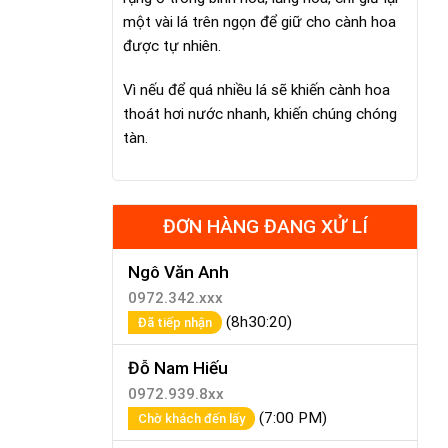
một vài lá trên ngọn để giữ cho cành hoa
được tự nhiên.
Vì nếu để quá nhiều lá sẽ khiến cành hoa
thoát hơi nước nhanh, khiến chúng chóng
tàn.
ĐƠN HÀNG ĐANG XỬ LÍ
Ngô Văn Anh
0972.342.xxx
(8h30:20)
Đã tiếp nhận
Đỗ Nam Hiếu
0972.939.8xx
(7:00 PM)
Chờ khách đến lấy