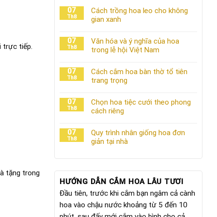
07
Cách trồng hoa leo cho không
Th8
gian xanh
07
Văn hóa và ý nghĩa của hoa
trực tiếp.
Th8
trong lễ hội Việt Nam
07
Cách cắm hoa bàn thờ tổ tiên
Th8
trang trọng
07
Chọn hoa tiệc cưới theo phong
Th8
cách riêng
07
Quy trình nhân giống hoa đơn
Th8
giản tại nhà
à tặng trong
HƯỚNG DẪN CẮM HOA LÂU TƯƠI
Đầu tiên, trước khi cắm bạn ngâm cả cành
hoa vào chậu nước khoảng từ 5 đến 10
phút, sau đấy mới cắm vào bình cho cả