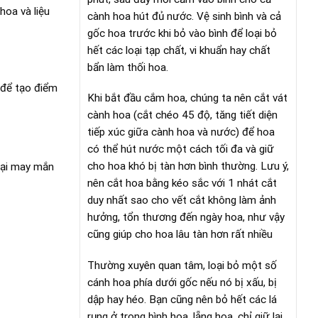
oa và liệu
cành hoa hút đủ nước. Vệ sinh bình và cả
gốc hoa trước khi bỏ vào bình để loại bỏ
hết các loại tạp chất, vi khuẩn hay chất
bẩn làm thối hoa.
 để tạo điểm
Khi bắt đầu cắm hoa, chúng ta nên cắt vát
cành hoa (cắt chéo 45 độ, tăng tiết diện
tiếp xúc giữa cành hoa và nước) để hoa
có thể hút nước một cách tối đa và giữ
cho hoa khó bị tàn hơn bình thường. Lưu ý,
 lại may mắn
nên cắt hoa bằng kéo sắc với 1 nhát cắt
duy nhất sao cho vết cắt không làm ảnh
hưởng, tổn thương đến ngày hoa, như vậy
cũng giúp cho hoa lâu tàn hơn rất nhiều
Thường xuyên quan tâm, loại bỏ một số
cánh hoa phía dưới gốc nếu nó bị xấu, bị
dập hay héo. Bạn cũng nên bỏ hết các lá
rụng ở trong bình hoa, lẵng hoa, chỉ giữ lại