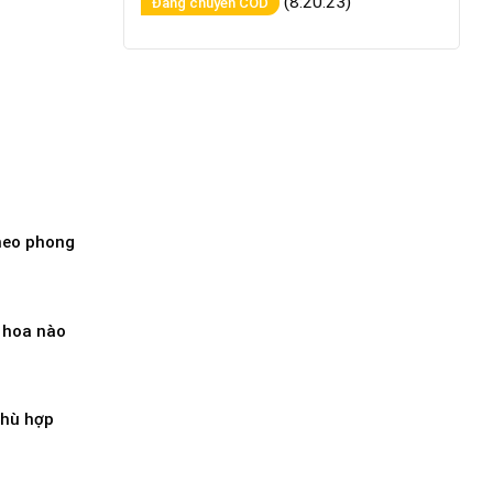
(8:20:23)
Đang chuyển COD
theo phong
 hoa nào
phù hợp