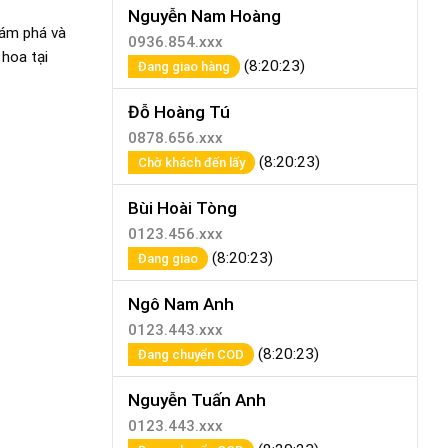
Nguyễn Nam Hoàng
hám phá và
0936.854.xxx
 hoa tại
(8:20:23)
Đang giao hàng
Đỗ Hoàng Tú
0878.656.xxx
(8:20:23)
Chờ khách đến lấy
Bùi Hoài Tòng
0123.456.xxx
(8:20:23)
Đang giao
Ngô Nam Anh
0123.443.xxx
(8:20:23)
Đang chuyển COD
Nguyễn Tuấn Anh
0123.443.xxx