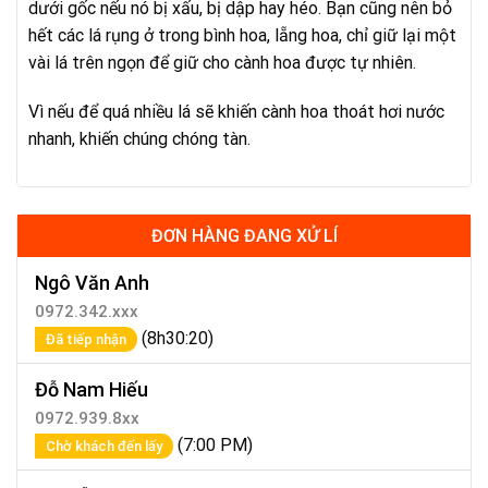
dưới gốc nếu nó bị xấu, bị dập hay héo. Bạn cũng nên bỏ
hết các lá rụng ở trong bình hoa, lẵng hoa, chỉ giữ lại một
vài lá trên ngọn để giữ cho cành hoa được tự nhiên.
Vì nếu để quá nhiều lá sẽ khiến cành hoa thoát hơi nước
nhanh, khiến chúng chóng tàn.
ĐƠN HÀNG ĐANG XỬ LÍ
Ngô Văn Anh
0972.342.xxx
(8h30:20)
Đã tiếp nhận
Đỗ Nam Hiếu
0972.939.8xx
(7:00 PM)
Chờ khách đến lấy