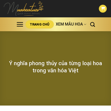
Skip
to
content
XEM MẪU HOA
TRANG CHỦ
Ý nghĩa phong thủy của từng loại hoa
trong văn hóa Việt