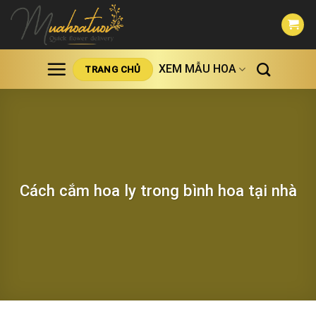
Skip
to
content
XEM MẪU HOA
TRANG CHỦ
Cách cắm hoa ly trong bình hoa tại nhà