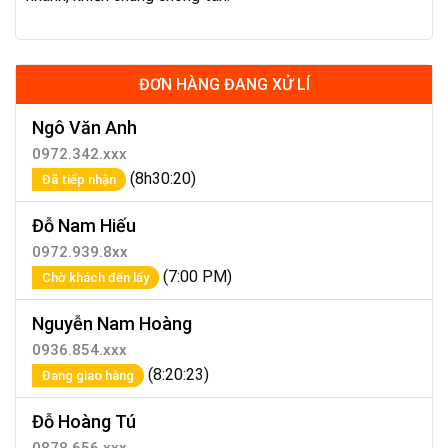
ĐƠN HÀNG ĐANG XỬ LÍ
Ngô Văn Anh
0972.342.xxx
(8h30:20)
Đã tiếp nhận
Đỗ Nam Hiếu
0972.939.8xx
(7:00 PM)
Chờ khách đến lấy
Nguyễn Nam Hoàng
0936.854.xxx
(8:20:23)
Đang giao hàng
Đỗ Hoàng Tú
0878.656.xxx