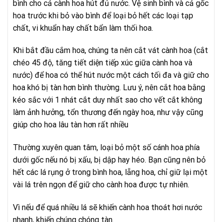
bình cho cả cành hoa hút đủ nước. Vệ sinh bình và cả gốc
hoa trước khi bỏ vào bình để loại bỏ hết các loại tạp
chất, vi khuẩn hay chất bẩn làm thối hoa.
Khi bắt đầu cắm hoa, chúng ta nên cắt vát cành hoa (cắt
chéo 45 độ, tăng tiết diện tiếp xúc giữa cành hoa và
nước) để hoa có thể hút nước một cách tối đa và giữ cho
hoa khó bị tàn hơn bình thường. Lưu ý, nên cắt hoa bằng
kéo sắc với 1 nhát cắt duy nhất sao cho vết cắt không
làm ảnh hưởng, tổn thương đến ngày hoa, như vậy cũng
giúp cho hoa lâu tàn hơn rất nhiều
Thường xuyên quan tâm, loại bỏ một số cánh hoa phía
dưới gốc nếu nó bị xấu, bị dập hay héo. Bạn cũng nên bỏ
hết các lá rụng ở trong bình hoa, lẵng hoa, chỉ giữ lại một
vài lá trên ngọn để giữ cho cành hoa được tự nhiên.
Vì nếu để quá nhiều lá sẽ khiến cành hoa thoát hơi nước
nhanh, khiến chúng chóng tàn.