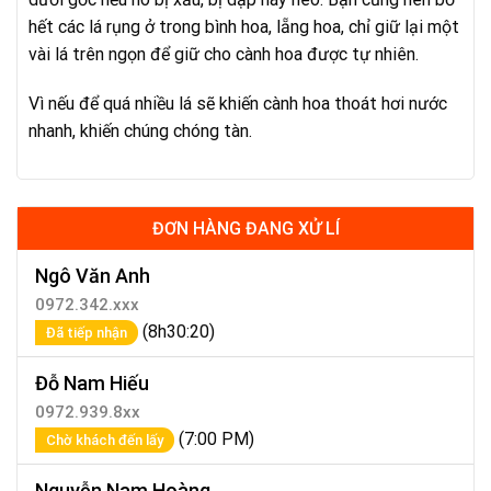
hết các lá rụng ở trong bình hoa, lẵng hoa, chỉ giữ lại một
vài lá trên ngọn để giữ cho cành hoa được tự nhiên.
Vì nếu để quá nhiều lá sẽ khiến cành hoa thoát hơi nước
nhanh, khiến chúng chóng tàn.
ĐƠN HÀNG ĐANG XỬ LÍ
Ngô Văn Anh
0972.342.xxx
(8h30:20)
Đã tiếp nhận
Đỗ Nam Hiếu
0972.939.8xx
(7:00 PM)
Chờ khách đến lấy
Nguyễn Nam Hoàng