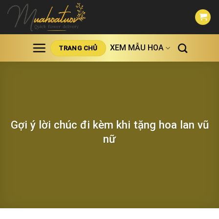
Skip
to
content
XEM MẪU HOA
TRANG CHỦ
Gợi ý lời chúc đi kèm khi tặng hoa lan vũ
nữ