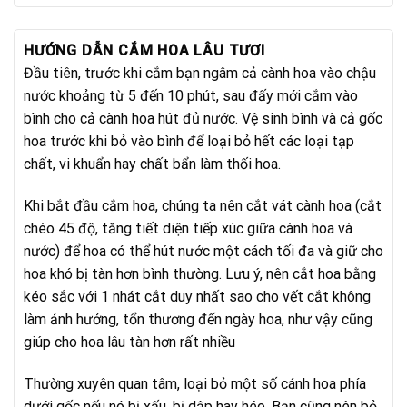
HƯỚNG DẪN CẮM HOA LÂU TƯƠI
Đầu tiên, trước khi cắm bạn ngâm cả cành hoa vào chậu
nước khoảng từ 5 đến 10 phút, sau đấy mới cắm vào
bình cho cả cành hoa hút đủ nước. Vệ sinh bình và cả gốc
hoa trước khi bỏ vào bình để loại bỏ hết các loại tạp
chất, vi khuẩn hay chất bẩn làm thối hoa.
Khi bắt đầu cắm hoa, chúng ta nên cắt vát cành hoa (cắt
chéo 45 độ, tăng tiết diện tiếp xúc giữa cành hoa và
nước) để hoa có thể hút nước một cách tối đa và giữ cho
hoa khó bị tàn hơn bình thường. Lưu ý, nên cắt hoa bằng
kéo sắc với 1 nhát cắt duy nhất sao cho vết cắt không
làm ảnh hưởng, tổn thương đến ngày hoa, như vậy cũng
giúp cho hoa lâu tàn hơn rất nhiều
Thường xuyên quan tâm, loại bỏ một số cánh hoa phía
dưới gốc nếu nó bị xấu, bị dập hay héo. Bạn cũng nên bỏ